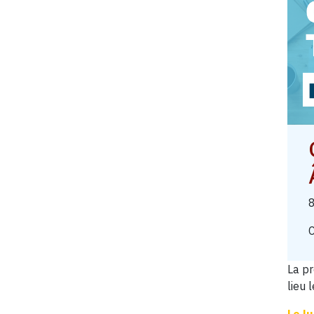
8
C
La pr
lieu 