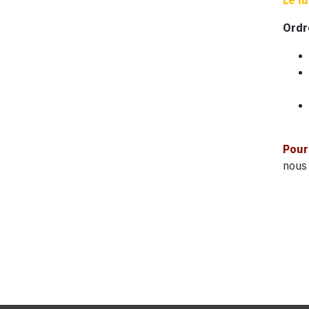
Le l
Ordre
Pour
nous 